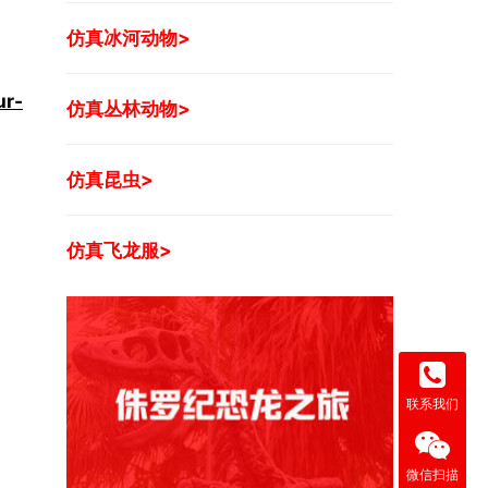
仿真冰河动物>
ur-
仿真丛林动物>
仿真昆虫>
仿真飞龙服>
联系我们
微信扫描