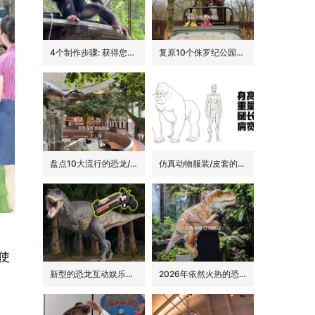
4个制作步骤: 获得您的动物手偶
复原10个侏罗纪公园里的经典恐龙品种
盘点10大流行的恐龙/侏罗纪主题花园餐吧的景观装饰
仿真动物服装/皮套的6大卖点
使
新型的恐龙互动娱乐设备/设施: 激光枪射击启动恐龙
2026年依然火热的恐龙手偶道具