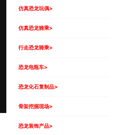
仿真恐龙玩偶>
仿真恐龙骑乘>
行走恐龙骑乘>
恐龙电瓶车>
恐龙化石复制品>
骨架挖掘现场>
恐龙装饰产品>