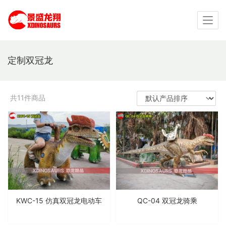
定制双冠龙
共11件商品
KWC-15 仿真双冠龙电动车
QC-04 双冠龙骑乘